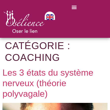
CATÉGORIE :
COACHING
Les 3 états du système
nerveux (théorie
polyvagale)