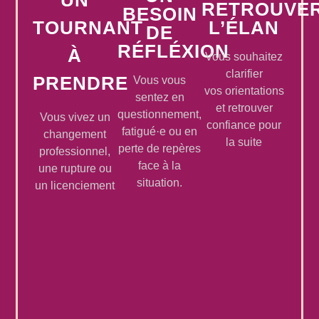
RETROUVE
BESOIN
TOURNANT
L’ÉLAN
DE
RÉFLÉXION
À
Vous souhaitez
clarifier
PRENDRE
Vous vous
vos orientations
sentez en
et retrouver
questionnement,
Vous vivez un
confiance pour
fatigué·e ou en
changement
la suite
perte de repères
professionnel,
face à la
une rupture ou
situation.
un licenciement